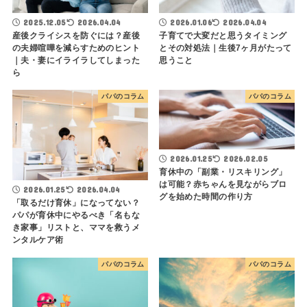
2025.12.05
2026.04.04
2026.01.06
2026.04.04
産後クライシスを防ぐには？産後
子育てで大変だと思うタイミング
の夫婦喧嘩を減らすためのヒント
とその対処法｜生後7ヶ月がたって
｜夫・妻にイライラしてしまった
思うこと
ら
パパのコラム
パパのコラム
2026.01.25
2026.02.05
育休中の「副業・リスキリング」
は可能？赤ちゃんを見ながらブロ
2026.01.25
2026.04.04
グを始めた時間の作り方
「取るだけ育休」になってない？
パパが育休中にやるべき「名もな
き家事」リストと、ママを救うメ
ンタルケア術
パパのコラム
パパのコラム