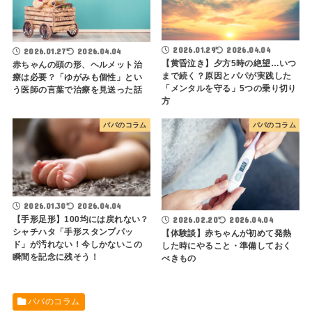
2026.01.29
2026.04.04
2026.01.27
2026.04.04
【黄昏泣き】夕方5時の絶望…いつ
赤ちゃんの頭の形、ヘルメット治
まで続く？原因とパパが実践した
療は必要？「ゆがみも個性」とい
「メンタルを守る」5つの乗り切り
う医師の言葉で治療を見送った話
方
パパのコラム
パパのコラム
2026.01.30
2026.04.04
【手形足形】100均には戻れない？
2026.02.20
2026.04.04
シャチハタ「手形スタンプパッ
【体験談】赤ちゃんが初めて発熱
ド」が汚れない！今しかないこの
した時にやること・準備しておく
瞬間を記念に残そう！
べきもの
パパのコラム