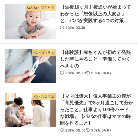
【生後10ヶ月】後追いが始まって
ねんね・安全対策
わかった「想像以上の大変さ」
と、パパが実践する4つの対策
2026.03.30
【体験談】赤ちゃんが初めて発熱
パパのコラム
した時にやること・準備しておく
べきもの
2026.02.20
2026.04.04
【ママは偉大】個人事業主の僕が
パパのコラム
「育児優先」で8ヶ月過ごして分か
ったこと。仕事より100倍ハード
な戦場。【パパの仕事はママの時
間を作ること】
2026.02.08
2026.04.04