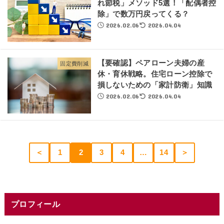
れ節税」メソッド5選！「配偶者控
除」で数万円戻ってくる？
2026.02.06
2026.04.04
【要確認】ペアローン夫婦の産
固定費削減
休・育休戦略。住宅ローン控除で
損しないための「家計防衛」知識
2026.02.06
2026.04.04
＜
1
2
3
4
…
14
＞
プロフィール